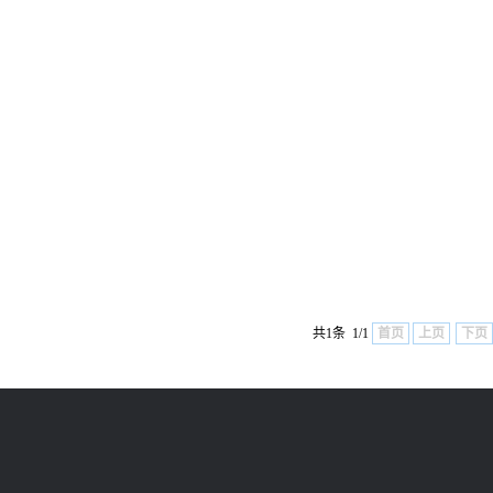
共1条 1/1
首页
上页
下页