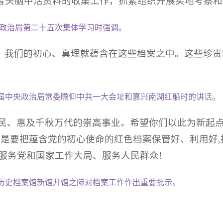
者头脑中活资料的收集工作，抓紧组织开展实地考察和
中央政治局第二十五次集体学习时强调。
，我们的初心、真理就蕴含在这些档案之中。这些珍贵
领新一届中央政治局常委瞻仰中共一大会址和嘉兴南湖红船时的讲话。
民、惠及千秋万代的崇高事业。希望你们以此为新起点
别是要把蕴含党的初心使命的红色档案保管好、利用好
服务党和国家工作大局、服务人民群众!
第一历史档案馆新馆开馆之际对档案工作作出重要批示。